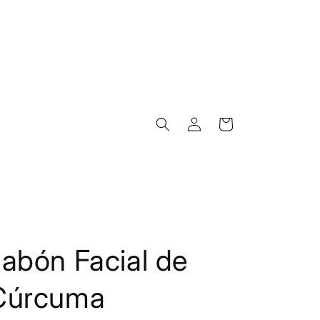
Iniciar
Carrito
sesión
abón Facial de
Cúrcuma