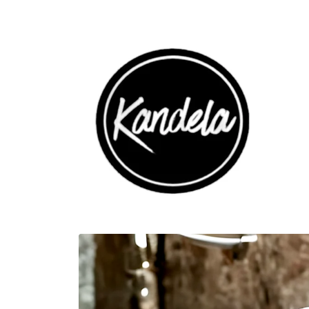
Ir
directamente
al contenido
Ir
directamente
a la
información
del producto