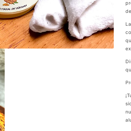
pr
de
La
co
qu
ex
Di
qu
Pr
¡T
si
nu
al