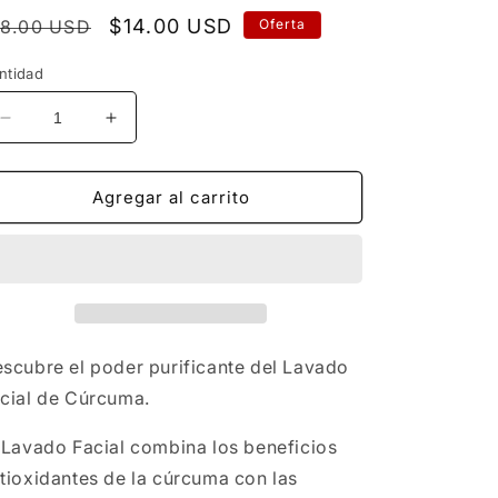
recio
Precio
$14.00 USD
18.00 USD
Oferta
bitual
de
ntidad
oferta
Reducir
Aumentar
cantidad
cantidad
para
para
Jabón
Jabón
Agregar al carrito
Facial
Facial
de
de
Cúrcuma
Cúrcuma
scubre el poder purificante del Lavado
cial de Cúrcuma.
 Lavado Facial combina los beneficios
tioxidantes de la cúrcuma con las