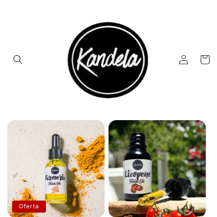
Ir
directamente
al contenido
Iniciar
Carrito
sesión
Oferta