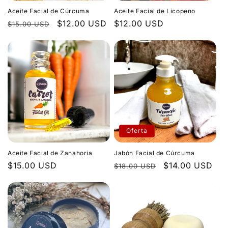
Aceite Facial de Cúrcuma
Aceite Facial de Licopeno
Precio
Precio
$12.00 USD
Precio
$12.00 USD
$15.00 USD
habitual
de
habitual
oferta
Oferta
Aceite Facial de Zanahoria
Jabón Facial de Cúrcuma
Precio
$15.00 USD
Precio
Precio
$14.00 USD
$18.00 USD
habitual
habitual
de
oferta