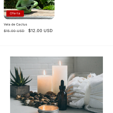
Oferta
Vela de Cactus
Precio
Precio
$12.00 USD
$15.00 USD
habitual
de
oferta