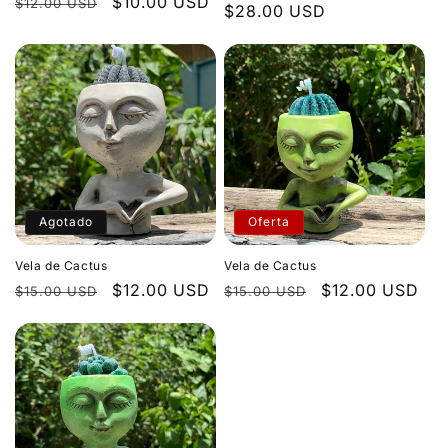
Precio
Precio
$10.00 USD
$12.00 USD
habitual
$28.00 USD
de
habitual
de
oferta
oferta
Agotado
Oferta
Vela de Cactus
Vela de Cactus
Precio
Precio
$12.00 USD
Precio
Precio
$12.00 USD
$15.00 USD
$15.00 USD
habitual
de
habitual
de
oferta
oferta