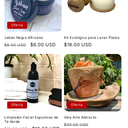
Oferta
Jabón Negro Africano
Kit Ecológico para Lavar Platos
Precio
Precio
$6.00 USD
Precio
$18.00 USD
$8.00 USD
habitual
de
habitual
oferta
Oferta
Oferta
Limpiador Facial Espumoso de
Vela Arte Abtracto
Té Verde
Precio
Precio
$30.00 USD